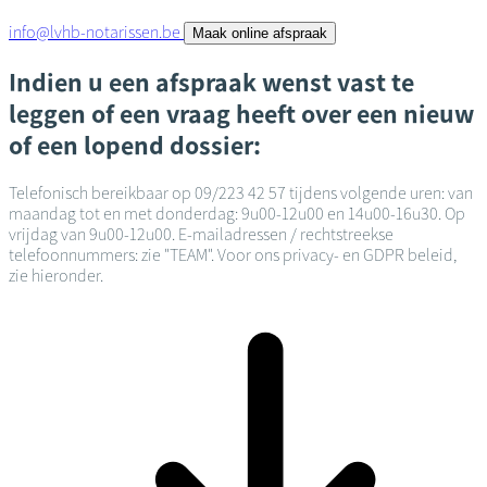
info@lvhb-notarissen.be
Maak online afspraak
Indien u een afspraak wenst vast te
leggen of een vraag heeft over een nieuw
of een lopend dossier:
Telefonisch bereikbaar op 09/223 42 57 tijdens volgende uren: van
maandag tot en met donderdag: 9u00-12u00 en 14u00-16u30. Op
vrijdag van 9u00-12u00. E-mailadressen / rechtstreekse
telefoonnummers: zie "TEAM". Voor ons privacy- en GDPR beleid,
zie hieronder.