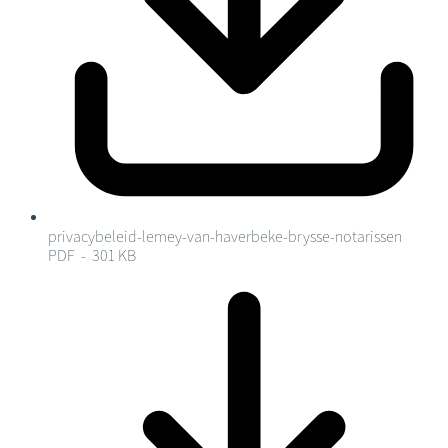
privacybeleid-lemey-van-haverbeke-brysse-notarissen
PDF - 301 KB